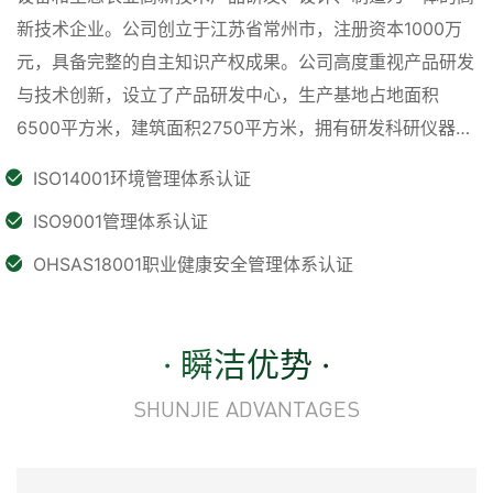
新技术企业。公司创立于江苏省常州市，注册资本1000万
元，具备完整的自主知识产权成果。公司高度重视产品研发
与技术创新，设立了产品研发中心，生产基地占地面积
6500平方米，建筑面积2750平方米，拥有研发科研仪器及
数控机床等生产设备39台套，检测仪器78件套，具备强大
ISO14001环境管理体系认证
的研发和制造能力。自成立以来，一直致力于为生态畜禽养
ISO9001管理体系认证
殖业提供高新技术、节能环保、经济耐用的产品，助力各大
养殖企业全面优化生态环境。为进一步满足市场需求，公司
OHSAS18001职业健康安全管理体系认证
积极与中国动物卫生与流行病学中心、江苏省农业科学院动
物免疫工程研究所、扬州大学兽医学院等知名科研机构和院
· 瞬洁优势 ·
校合作，借助其强大的科研验证平台，推出了畜禽养殖消毒
+除臭+去污复合功能的产品。
SHUNJIE ADVANTAGES