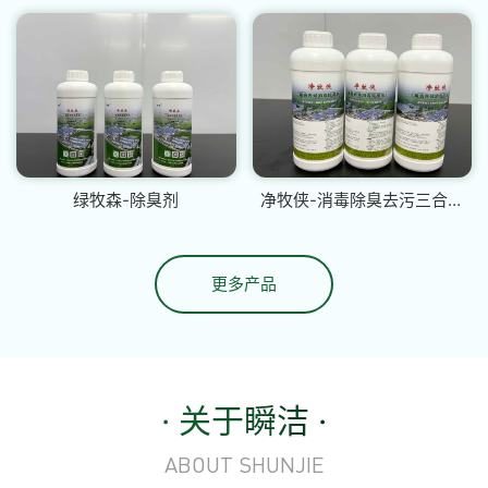
绿牧森-除臭剂
净牧侠-消毒除臭去污三合一
除臭剂
更多产品
· 关于瞬洁 ·
ABOUT SHUNJIE